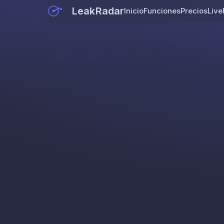
LeakRadar
Inicio
Funciones
Precios
Live