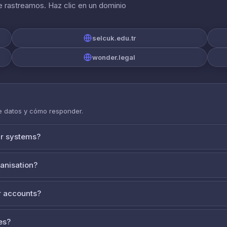
 rastreamos. Haz clic en un dominio
selcuk.edu.tr
wonder.legal
de datos y cómo responder.
ur systems?
ganisation?
 accounts?
es?