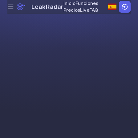
Inicio
Funciones
LeakRadar
Menu
Skip to content
Precios
Live
FAQ