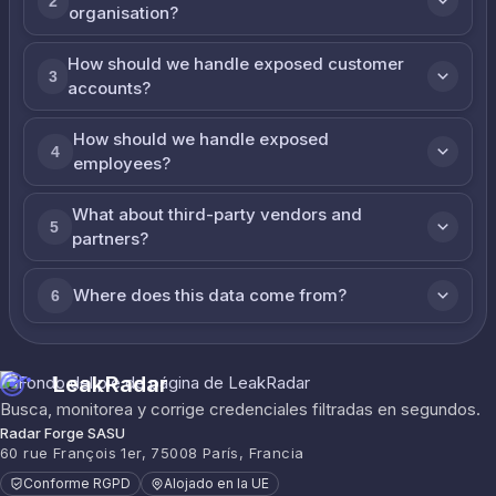
2
organisation?
How should we handle exposed customer
3
accounts?
How should we handle exposed
4
employees?
What about third-party vendors and
5
partners?
Where does this data come from?
6
LeakRadar
Busca, monitorea y corrige credenciales filtradas en segundos.
Radar Forge SASU
60 rue François 1er, 75008 París, Francia
Conforme RGPD
Alojado en la UE