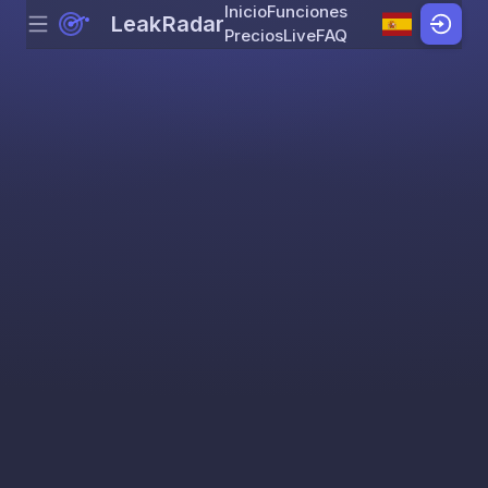
Inicio
Funciones
LeakRadar
Menu
Skip to content
Precios
Live
FAQ