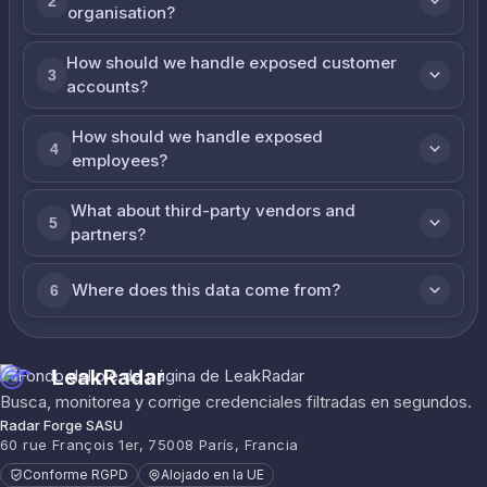
2
organisation?
How should we handle exposed customer
3
accounts?
How should we handle exposed
4
employees?
What about third-party vendors and
5
partners?
Where does this data come from?
6
LeakRadar
Busca, monitorea y corrige credenciales filtradas en segundos.
Radar Forge SASU
60 rue François 1er, 75008 París, Francia
Conforme RGPD
Alojado en la UE