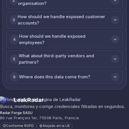
2
organisation?
How should we handle exposed customer
3
accounts?
How should we handle exposed
4
employees?
What about third-party vendors and
5
partners?
Where does this data come from?
6
LeakRadar
Busca, monitorea y corrige credenciales filtradas en segundos.
Radar Forge SASU
60 rue François 1er, 75008 París, Francia
Conforme RGPD
Alojado en la UE