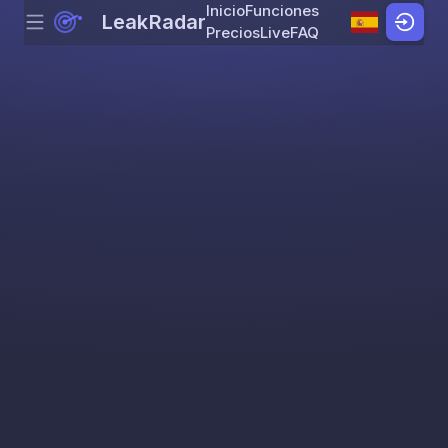
Inicio
Funciones
LeakRadar
Menu
Skip to content
Precios
Live
FAQ