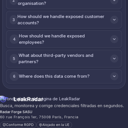
2
organisation?
How should we handle exposed customer
3
accounts?
How should we handle exposed
4
employees?
What about third-party vendors and
5
partners?
Where does this data come from?
6
LeakRadar
Busca, monitorea y corrige credenciales filtradas en segundos.
Radar Forge SASU
60 rue François 1er, 75008 París, Francia
Conforme RGPD
Alojado en la UE