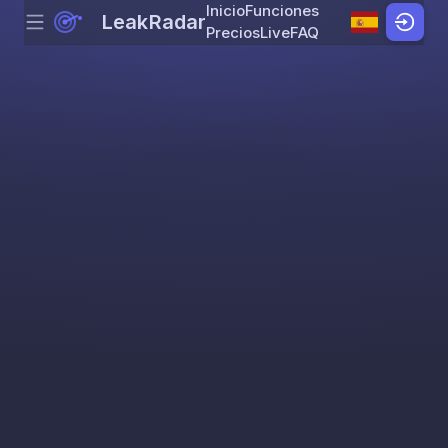
Inicio
Funciones
LeakRadar
Menu
Skip to content
Precios
Live
FAQ