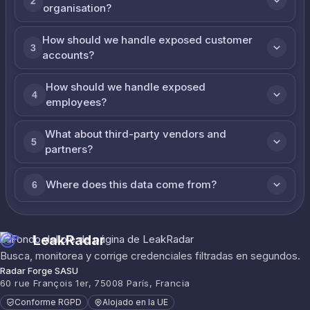
2
organisation?
How should we handle exposed customer
3
accounts?
How should we handle exposed
4
employees?
What about third-party vendors and
5
partners?
Where does this data come from?
6
LeakRadar
Busca, monitorea y corrige credenciales filtradas en segundos.
Radar Forge SASU
60 rue François 1er, 75008 París, Francia
Conforme RGPD
Alojado en la UE