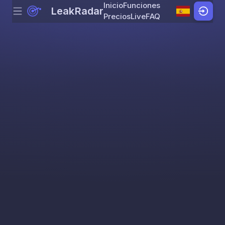
Inicio
Funciones
LeakRadar
Menu
Skip to content
Precios
Live
FAQ