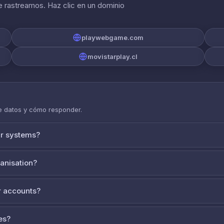
 rastreamos. Haz clic en un dominio
playwebgame.com
movistarplay.cl
de datos y cómo responder.
ur systems?
ganisation?
 accounts?
es?