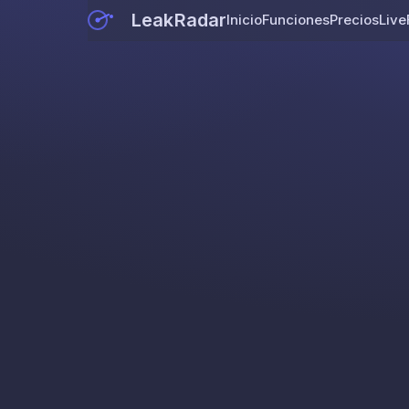
LeakRadar
Inicio
Funciones
Precios
Live