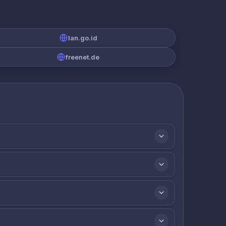
lan.go.id
freenet.de