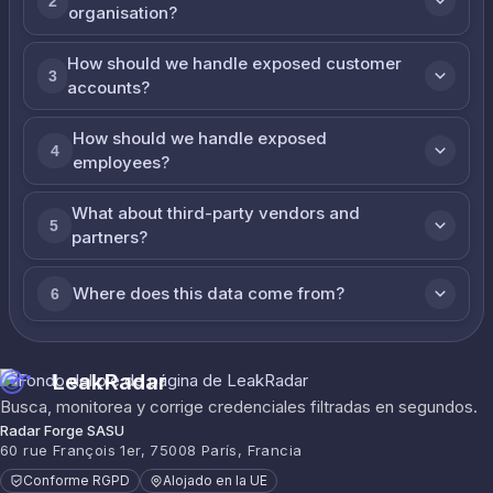
2
organisation?
How should we handle exposed customer
3
accounts?
How should we handle exposed
4
employees?
What about third-party vendors and
5
partners?
Where does this data come from?
6
LeakRadar
Busca, monitorea y corrige credenciales filtradas en segundos.
Radar Forge SASU
60 rue François 1er, 75008 París, Francia
Conforme RGPD
Alojado en la UE