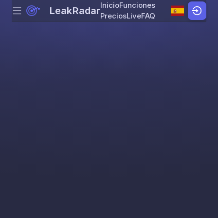
Inicio
Funciones
LeakRadar
Menu
Skip to content
Precios
Live
FAQ