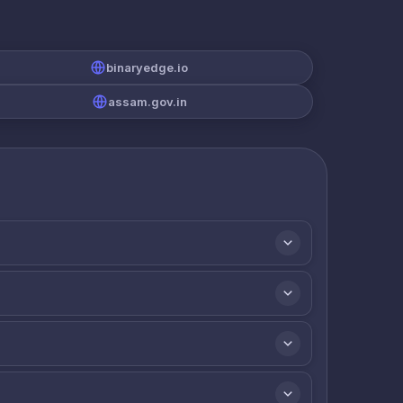
binaryedge.io
assam.gov.in