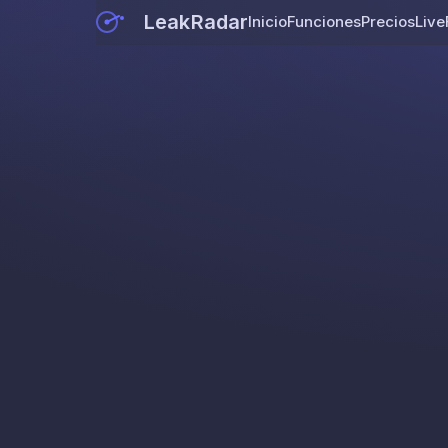
LeakRadar
Inicio
Funciones
Precios
Live