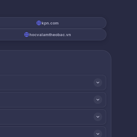
kpn.com
hocvalamtheobac.vn