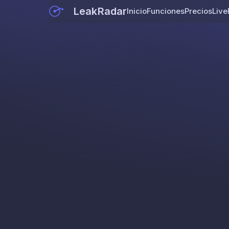
LeakRadar
Inicio
Funciones
Precios
Live