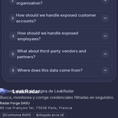
2
organisation?
How should we handle exposed customer
3
accounts?
How should we handle exposed
4
employees?
What about third-party vendors and
5
partners?
Where does this data come from?
6
LeakRadar
Busca, monitorea y corrige credenciales filtradas en segundos.
Radar Forge SASU
60 rue François 1er, 75008 París, Francia
Conforme RGPD
Alojado en la UE