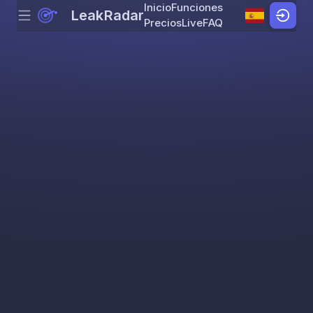
Inicio
Funciones
LeakRadar
Menu
Skip to content
Precios
Live
FAQ