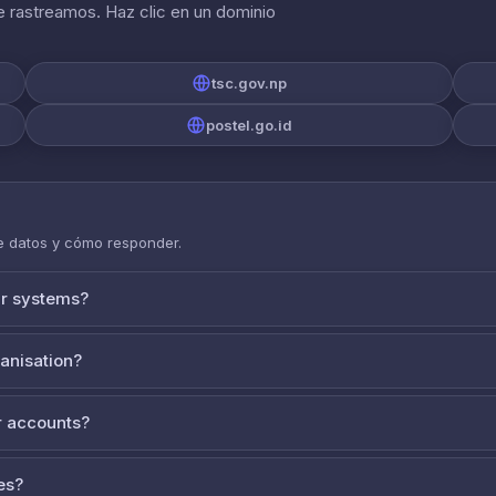
 rastreamos. Haz clic en un dominio
tsc.gov.np
postel.go.id
de datos y cómo responder.
ur systems?
ganisation?
 accounts?
es?