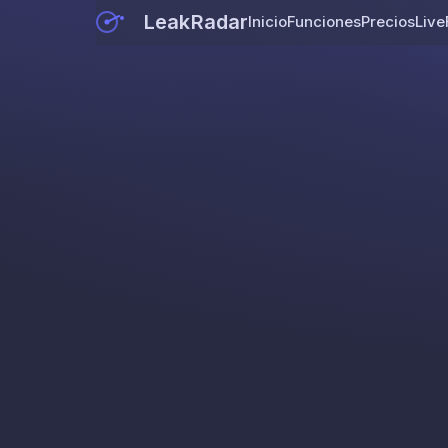
LeakRadar
Inicio
Funciones
Precios
Live