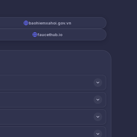
baohiemxahoi.gov.vn
faucethub.io