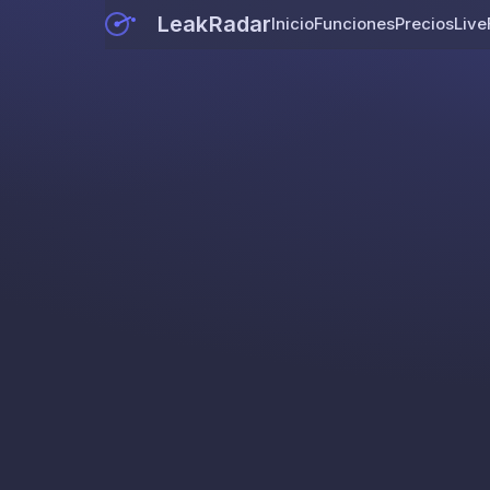
LeakRadar
Inicio
Funciones
Precios
Live