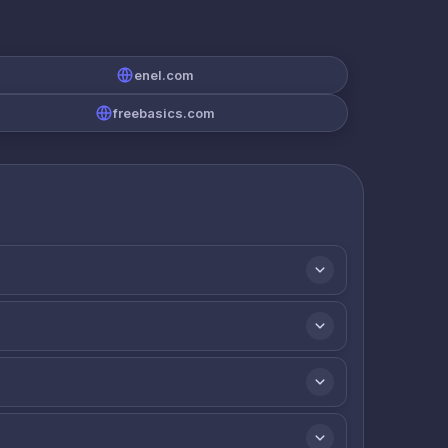
enel.com
freebasics.com