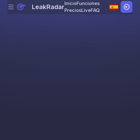
Inicio
Funciones
LeakRadar
Menu
Skip to content
Precios
Live
FAQ