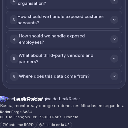
2
organisation?
How should we handle exposed customer
3
accounts?
How should we handle exposed
4
employees?
What about third-party vendors and
5
partners?
Where does this data come from?
6
LeakRadar
Busca, monitorea y corrige credenciales filtradas en segundos.
Radar Forge SASU
60 rue François 1er, 75008 París, Francia
Conforme RGPD
Alojado en la UE