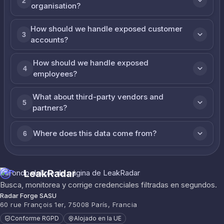
2
organisation?
How should we handle exposed customer
3
accounts?
How should we handle exposed
4
employees?
What about third-party vendors and
5
partners?
Where does this data come from?
6
LeakRadar
Busca, monitorea y corrige credenciales filtradas en segundos.
Radar Forge SASU
60 rue François 1er, 75008 París, Francia
Conforme RGPD
Alojado en la UE