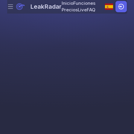
Inicio
Funciones
LeakRadar
Menu
Skip to content
Precios
Live
FAQ