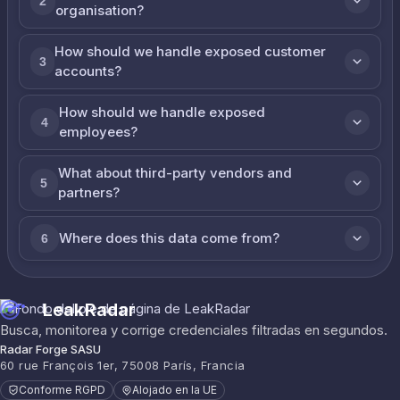
2
organisation?
How should we handle exposed customer
3
accounts?
How should we handle exposed
4
employees?
What about third-party vendors and
5
partners?
Where does this data come from?
6
LeakRadar
Busca, monitorea y corrige credenciales filtradas en segundos.
Radar Forge SASU
60 rue François 1er, 75008 París, Francia
Conforme RGPD
Alojado en la UE