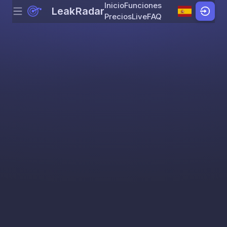
Inicio
Funciones
LeakRadar
Menu
Skip to content
Precios
Live
FAQ