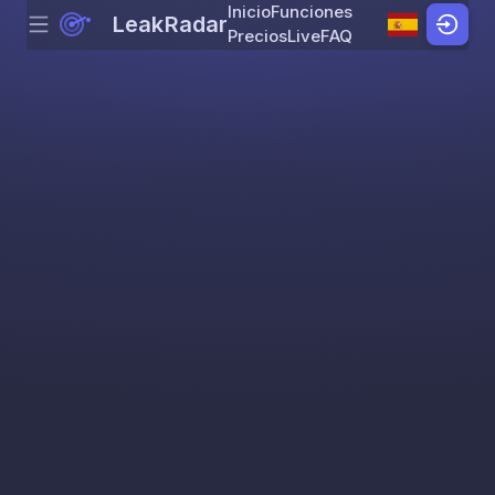
Inicio
Funciones
LeakRadar
Menu
Skip to content
Precios
Live
FAQ