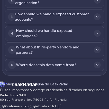
2
organisation?
How should we handle exposed customer
3
accounts?
How should we handle exposed
4
employees?
What about third-party vendors and
5
partners?
Where does this data come from?
6
LeakRadar
Busca, monitorea y corrige credenciales filtradas en segundos.
Radar Forge SASU
60 rue François 1er, 75008 París, Francia
Conforme RGPD
Alojado en la UE