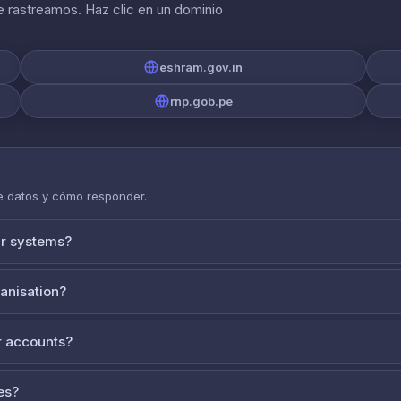
 rastreamos. Haz clic en un dominio
eshram.gov.in
rnp.gob.pe
de datos y cómo responder.
ur systems?
ganisation?
 accounts?
es?