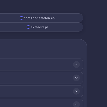
corazondemelon.es
skmedix.pl