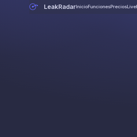
LeakRadar
Inicio
Funciones
Precios
Live