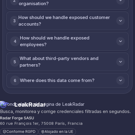
2
organisation?
How should we handle exposed customer
3
accounts?
How should we handle exposed
4
employees?
What about third-party vendors and
5
partners?
Where does this data come from?
6
LeakRadar
Busca, monitorea y corrige credenciales filtradas en segundos.
Radar Forge SASU
60 rue François 1er, 75008 París, Francia
Conforme RGPD
Alojado en la UE