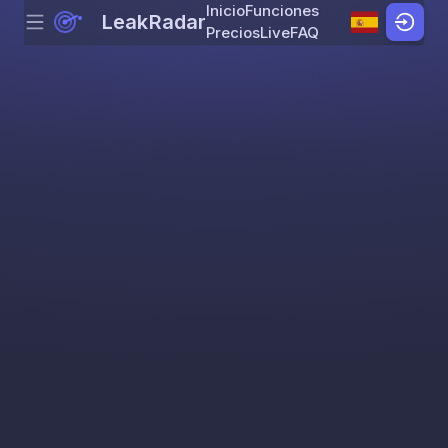
Inicio
Funciones
LeakRadar
Menu
Skip to content
Precios
Live
FAQ