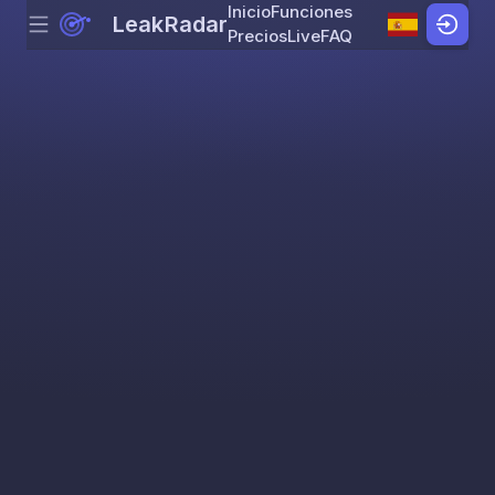
Inicio
Funciones
LeakRadar
Menu
Skip to content
Precios
Live
FAQ