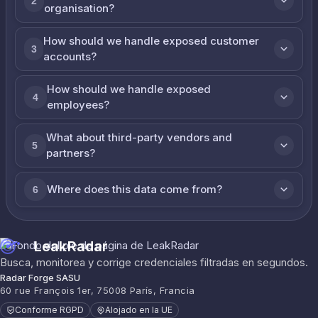
2
organisation?
How should we handle exposed customer
3
accounts?
How should we handle exposed
4
employees?
What about third-party vendors and
5
partners?
Where does this data come from?
6
LeakRadar
Busca, monitorea y corrige credenciales filtradas en segundos.
Radar Forge SASU
60 rue François 1er, 75008 París, Francia
Conforme RGPD
Alojado en la UE