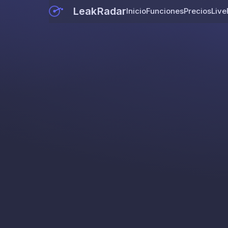
LeakRadar
Inicio
Funciones
Precios
Live