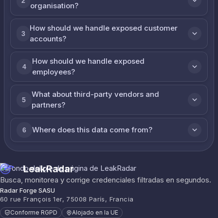
2
organisation?
How should we handle exposed customer
3
accounts?
How should we handle exposed
4
employees?
What about third-party vendors and
5
partners?
Where does this data come from?
6
LeakRadar
Busca, monitorea y corrige credenciales filtradas en segundos.
Radar Forge SASU
60 rue François 1er, 75008 París, Francia
Conforme RGPD
Alojado en la UE