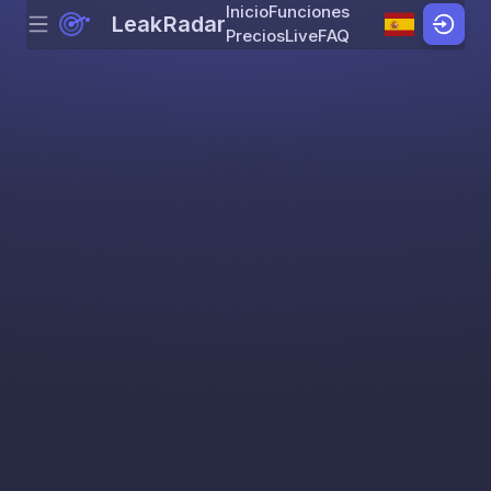
Inicio
Funciones
LeakRadar
Menu
Skip to content
Precios
Live
FAQ