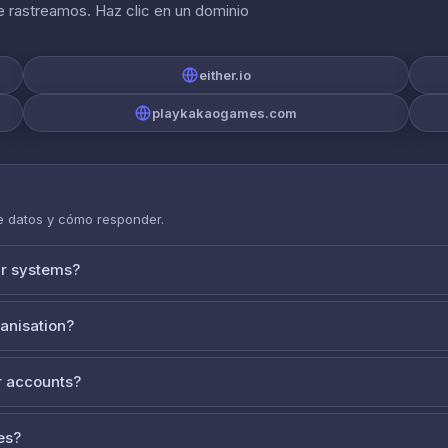
 rastreamos. Haz clic en un dominio
either.io
playkakaogames.com
de datos y cómo responder.
ur systems?
ganisation?
 accounts?
es?