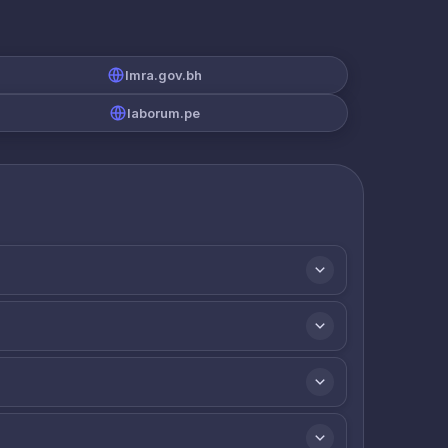
lmra.gov.bh
laborum.pe