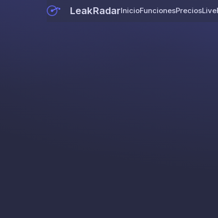
LeakRadar
Inicio
Funciones
Precios
Live