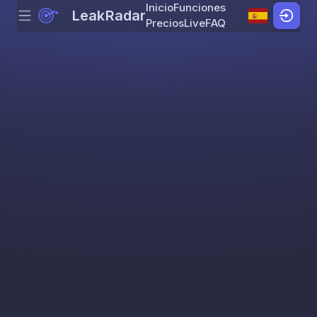
Inicio
Funciones
LeakRadar
Menu
Skip to content
Precios
Live
FAQ