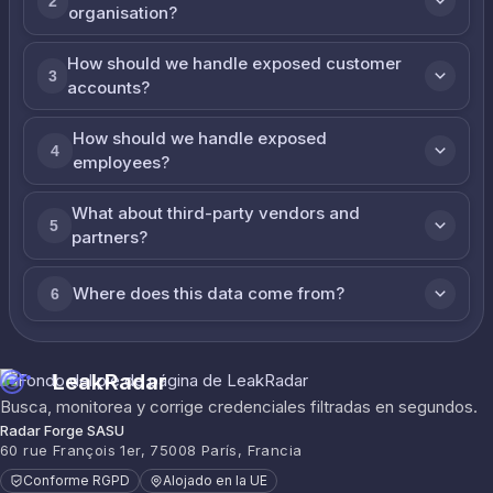
2
organisation?
How should we handle exposed customer
3
accounts?
How should we handle exposed
4
employees?
What about third-party vendors and
5
partners?
Where does this data come from?
6
LeakRadar
Busca, monitorea y corrige credenciales filtradas en segundos.
Radar Forge SASU
60 rue François 1er, 75008 París, Francia
Conforme RGPD
Alojado en la UE