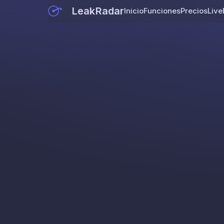
LeakRadar
Inicio
Funciones
Precios
Live