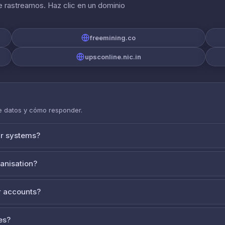
 rastreamos. Haz clic en un dominio
freemining.co
upsconline.nic.in
de datos y cómo responder.
ur systems?
ganisation?
 accounts?
es?