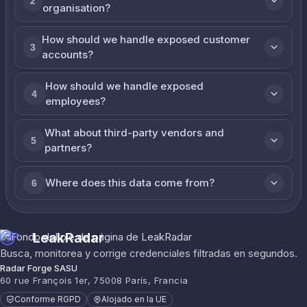
2
organisation?
How should we handle exposed customer
3
accounts?
How should we handle exposed
4
employees?
What about third-party vendors and
5
partners?
Where does this data come from?
6
LeakRadar
Busca, monitorea y corrige credenciales filtradas en segundos.
Radar Forge SASU
60 rue François 1er, 75008 París, Francia
Conforme RGPD
Alojado en la UE