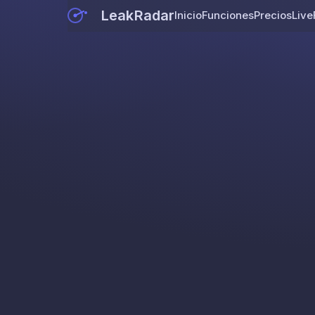
LeakRadar
Inicio
Funciones
Precios
Live