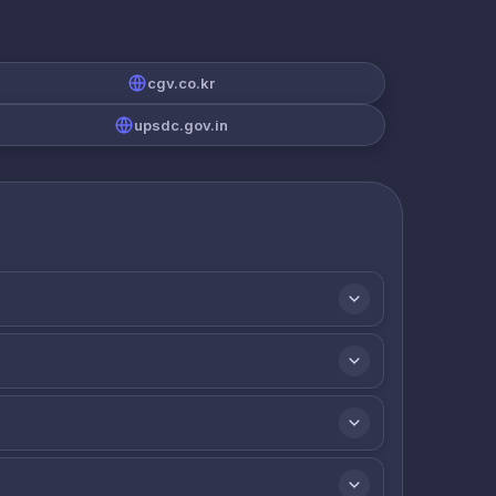
cgv.co.kr
upsdc.gov.in