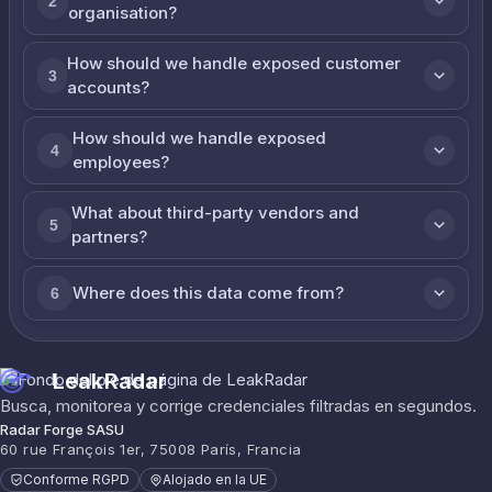
2
organisation?
How should we handle exposed customer
3
accounts?
How should we handle exposed
4
employees?
What about third-party vendors and
5
partners?
Where does this data come from?
6
LeakRadar
Busca, monitorea y corrige credenciales filtradas en segundos.
Radar Forge SASU
60 rue François 1er, 75008 París, Francia
Conforme RGPD
Alojado en la UE