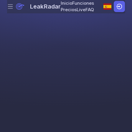
Inicio
Funciones
LeakRadar
Menu
Skip to content
Precios
Live
FAQ