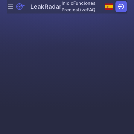
Inicio
Funciones
LeakRadar
Menu
Skip to content
Precios
Live
FAQ