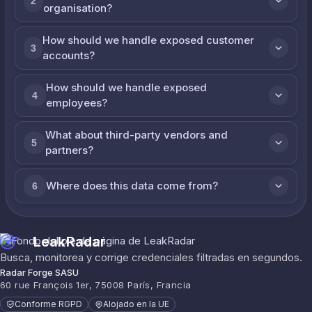
2
organisation?
How should we handle exposed customer
3
accounts?
How should we handle exposed
4
employees?
What about third-party vendors and
5
partners?
Where does this data come from?
6
LeakRadar
Busca, monitorea y corrige credenciales filtradas en segundos.
Radar Forge SASU
60 rue François 1er, 75008 París, Francia
Conforme RGPD
Alojado en la UE