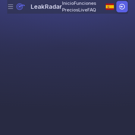
Inicio
Funciones
LeakRadar
Menu
Skip to content
Precios
Live
FAQ