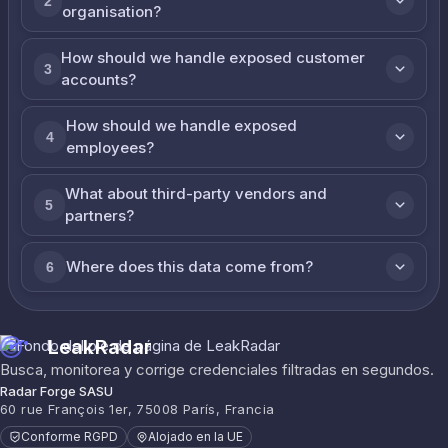
2
organisation?
How should we handle exposed customer
3
accounts?
How should we handle exposed
4
employees?
What about third-party vendors and
5
partners?
Where does this data come from?
6
LeakRadar
Busca, monitorea y corrige credenciales filtradas en segundos.
Radar Forge SASU
60 rue François 1er, 75008 París, Francia
Conforme RGPD
Alojado en la UE