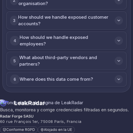
2
organisation?
How should we handle exposed customer
3
accounts?
How should we handle exposed
4
employees?
What about third-party vendors and
5
partners?
Where does this data come from?
6
LeakRadar
Busca, monitorea y corrige credenciales filtradas en segundos.
Radar Forge SASU
60 rue François 1er, 75008 París, Francia
Conforme RGPD
Alojado en la UE