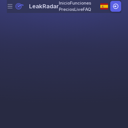
Inicio
Funciones
LeakRadar
Menu
Skip to content
Precios
Live
FAQ