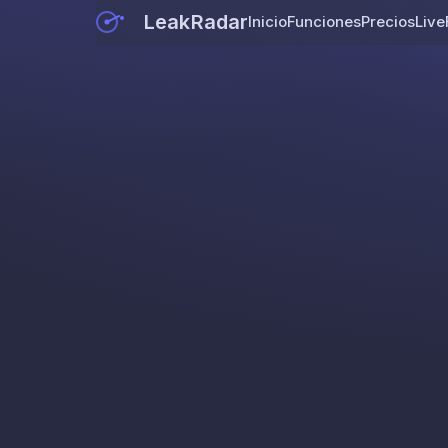
LeakRadar
Inicio
Funciones
Precios
Live