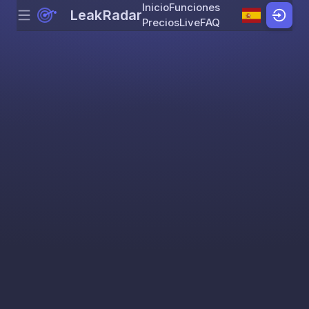
Inicio
Funciones
LeakRadar
Menu
Skip to content
Precios
Live
FAQ