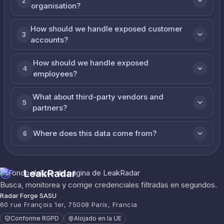
2
organisation?
How should we handle exposed customer
3
accounts?
How should we handle exposed
4
employees?
What about third-party vendors and
5
partners?
Where does this data come from?
6
LeakRadar
Busca, monitorea y corrige credenciales filtradas en segundos.
Radar Forge SASU
60 rue François 1er, 75008 París, Francia
Conforme RGPD
Alojado en la UE