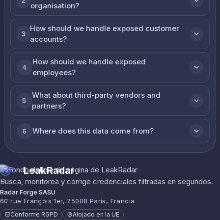
2
organisation?
How should we handle exposed customer
3
accounts?
How should we handle exposed
4
employees?
What about third-party vendors and
5
partners?
Where does this data come from?
6
LeakRadar
Busca, monitorea y corrige credenciales filtradas en segundos.
Radar Forge SASU
60 rue François 1er, 75008 París, Francia
Conforme RGPD
Alojado en la UE