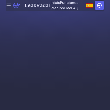
Inicio
Funciones
LeakRadar
Menu
Skip to content
Precios
Live
FAQ