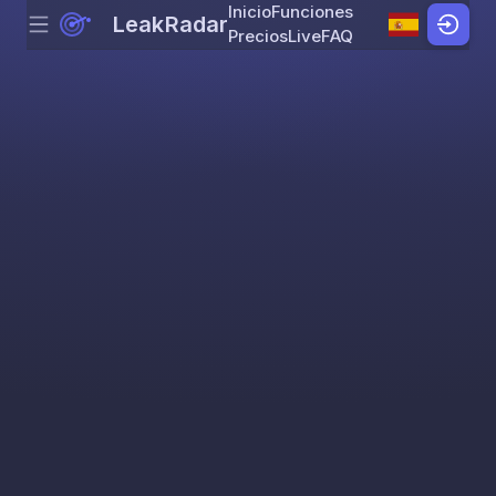
Inicio
Funciones
LeakRadar
Menu
Skip to content
Precios
Live
FAQ