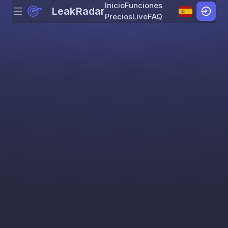
Inicio
Funciones
LeakRadar
Menu
Skip to content
Precios
Live
FAQ