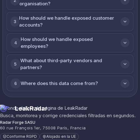
2
organisation?
How should we handle exposed customer
3
accounts?
How should we handle exposed
4
employees?
What about third-party vendors and
5
partners?
Where does this data come from?
6
LeakRadar
Busca, monitorea y corrige credenciales filtradas en segundos.
Radar Forge SASU
60 rue François 1er, 75008 París, Francia
Conforme RGPD
Alojado en la UE