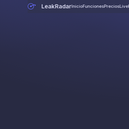
LeakRadar
Inicio
Funciones
Precios
Live