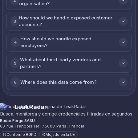
2
organisation?
How should we handle exposed customer
3
accounts?
How should we handle exposed
4
employees?
What about third-party vendors and
5
partners?
Where does this data come from?
6
LeakRadar
Busca, monitorea y corrige credenciales filtradas en segundos.
Radar Forge SASU
60 rue François 1er, 75008 París, Francia
Conforme RGPD
Alojado en la UE