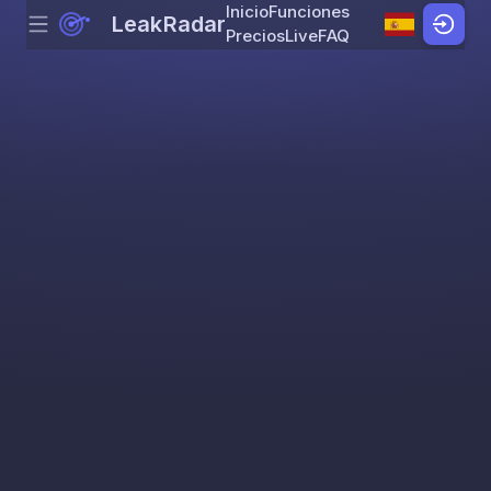
Inicio
Funciones
LeakRadar
Menu
Skip to content
Precios
Live
FAQ