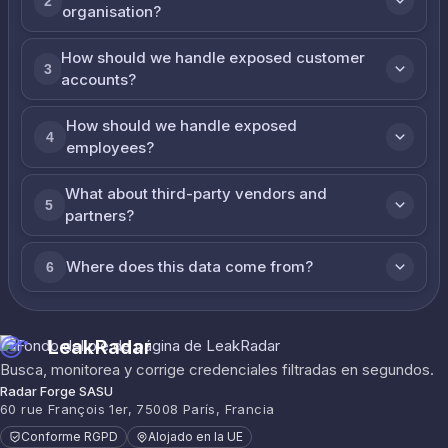
2
organisation?
How should we handle exposed customer
3
accounts?
How should we handle exposed
4
employees?
What about third-party vendors and
5
partners?
Where does this data come from?
6
LeakRadar
Busca, monitorea y corrige credenciales filtradas en segundos.
Radar Forge SASU
60 rue François 1er, 75008 París, Francia
Conforme RGPD
Alojado en la UE