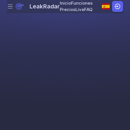
Inicio
Funciones
LeakRadar
Menu
Skip to content
Precios
Live
FAQ