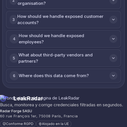
2
organisation?
How should we handle exposed customer
3
accounts?
How should we handle exposed
4
employees?
What about third-party vendors and
5
partners?
Where does this data come from?
6
LeakRadar
Busca, monitorea y corrige credenciales filtradas en segundos.
Radar Forge SASU
60 rue François 1er, 75008 París, Francia
Conforme RGPD
Alojado en la UE