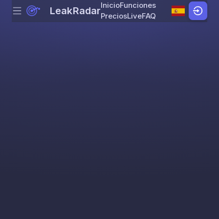
Inicio
Funciones
LeakRadar
Menu
Skip to content
Precios
Live
FAQ