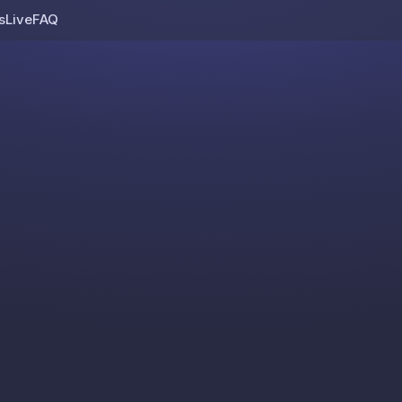
s
Live
FAQ
Skip to content