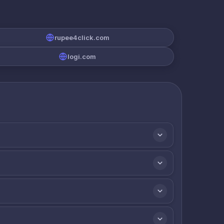
rupee4click.com
logi.com