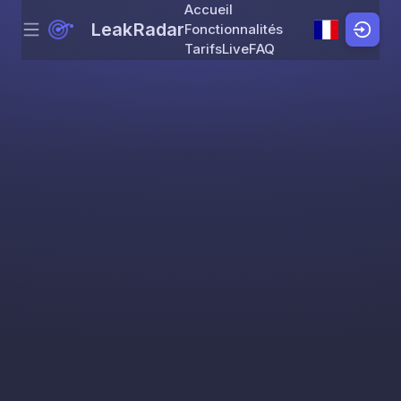
Accueil
LeakRadar
Fonctionnalités
Menu
Skip to content
Tarifs
Live
FAQ