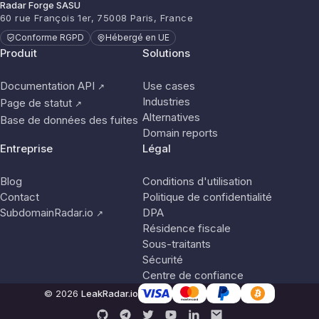
Radar Forge SASU
60 rue François 1er, 75008 Paris, France
Conforme RGPD
Hébergé en UE
Produit
Solutions
Documentation API
Use cases
↗
Industries
Page de statut
↗
Alternatives
Base de données des fuites
Domain reports
Entreprise
Légal
Blog
Conditions d'utilisation
Contact
Politique de confidentialité
SubdomainRadar.io
DPA
↗
Résidence fiscale
Sous-traitants
Sécurité
Centre de confiance
© 2026
LeakRadar.io