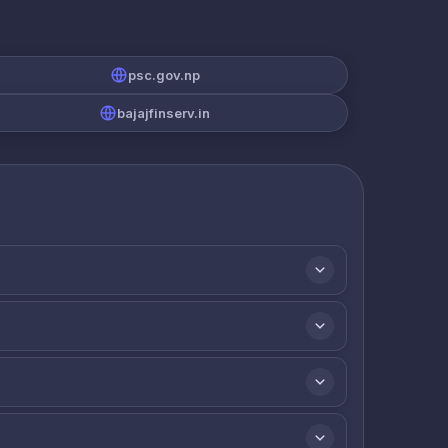
psc.gov.np
bajajfinserv.in