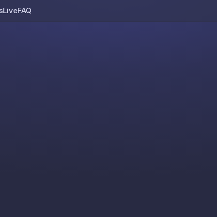
s
Live
FAQ
Skip to content