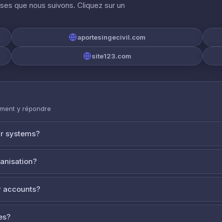
ises que nous suivons. Cliquez sur un
aportesingecivil.com
site123.com
mment y répondre
ur systems?
ganisation?
 accounts?
es?