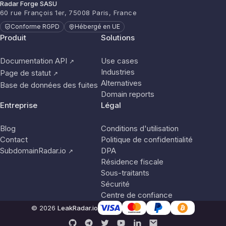
Radar Forge SASU
60 rue François 1er, 75008 Paris, France
Conforme RGPD
Hébergé en UE
Produit
Solutions
Documentation API
Use cases
↗
Industries
Page de statut
↗
Alternatives
Base de données des fuites
Domain reports
Entreprise
Légal
Blog
Conditions d'utilisation
Contact
Politique de confidentialité
SubdomainRadar.io
DPA
↗
Résidence fiscale
Sous-traitants
Sécurité
Centre de confiance
© 2026
LeakRadar.io