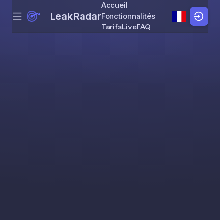
Accueil
LeakRadar
Fonctionnalités
Menu
Skip to content
Tarifs
Live
FAQ