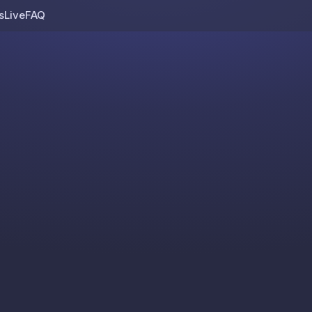
s
Live
FAQ
Skip to content