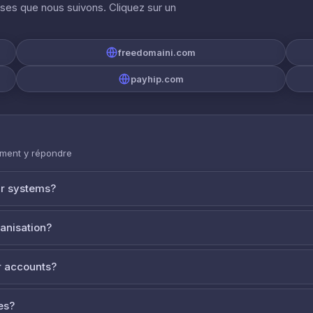
ises que nous suivons. Cliquez sur un
freedomaini.com
payhip.com
mment y répondre
ur systems?
ganisation?
 accounts?
es?