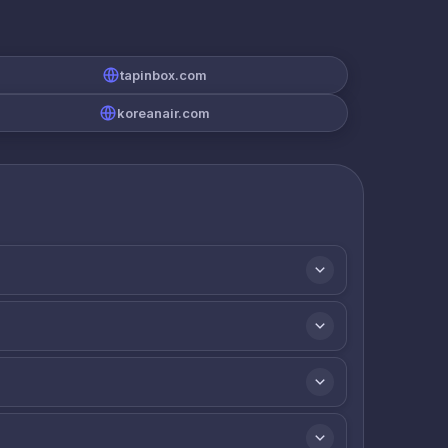
tapinbox.com
koreanair.com