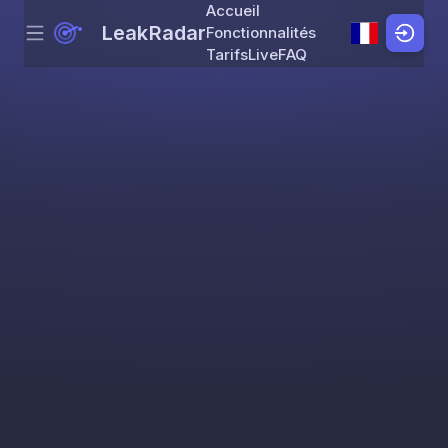
Accueil
LeakRadar
Fonctionnalités
Menu
Skip to content
Tarifs
Live
FAQ