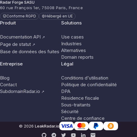
Radar Forge SASU
60 rue François 1er, 75008 Paris, France
Conforme RGPD
Hébergé en UE
Produit
Solutions
Documentation API
Use cases
↗
Industries
Page de statut
↗
Alternatives
Base de données des fuites
Domain reports
Entreprise
Légal
Blog
Conditions d'utilisation
Contact
Politique de confidentialité
SubdomainRadar.io
DPA
↗
Résidence fiscale
Sous-traitants
Sécurité
Centre de confiance
© 2026
LeakRadar.io