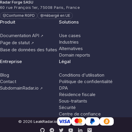
Radar Forge SASU
60 rue François 1er, 75008 Paris, France
Conforme RGPD
Hébergé en UE
Produit
Solutions
Documentation API
Use cases
↗
Industries
Page de statut
↗
Alternatives
Base de données des fuites
Domain reports
Entreprise
Légal
Blog
Conditions d'utilisation
Contact
Politique de confidentialité
SubdomainRadar.io
DPA
↗
Résidence fiscale
Sous-traitants
Sécurité
Centre de confiance
© 2026
LeakRadar.io