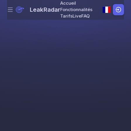
Accueil
LeakRadar
Fonctionnalités
Menu
Skip to content
Tarifs
Live
FAQ