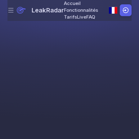
Accueil
LeakRadar
Fonctionnalités
Menu
Skip to content
Tarifs
Live
FAQ