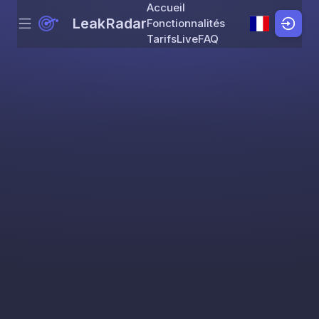
Accueil
LeakRadar
Fonctionnalités
Menu
Skip to content
Tarifs
Live
FAQ