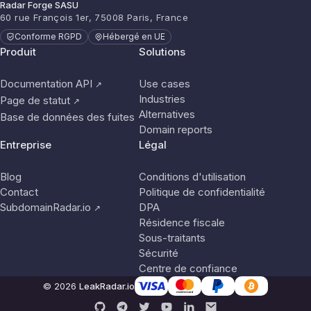
Radar Forge SASU
60 rue François 1er, 75008 Paris, France
Conforme RGPD
Hébergé en UE
Produit
Solutions
Documentation API
Use cases
↗
Industries
Page de statut
↗
Alternatives
Base de données des fuites
Domain reports
Entreprise
Légal
Blog
Conditions d'utilisation
Contact
Politique de confidentialité
SubdomainRadar.io
DPA
↗
Résidence fiscale
Sous-traitants
Sécurité
Centre de confiance
© 2026
LeakRadar.io