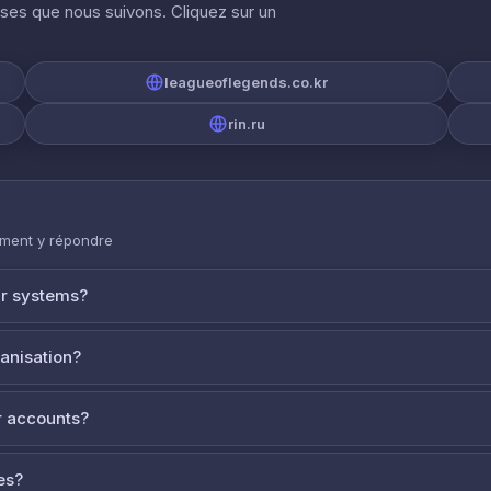
ises que nous suivons. Cliquez sur un
leagueoflegends.co.kr
rin.ru
mment y répondre
ur systems?
ganisation?
 accounts?
es?