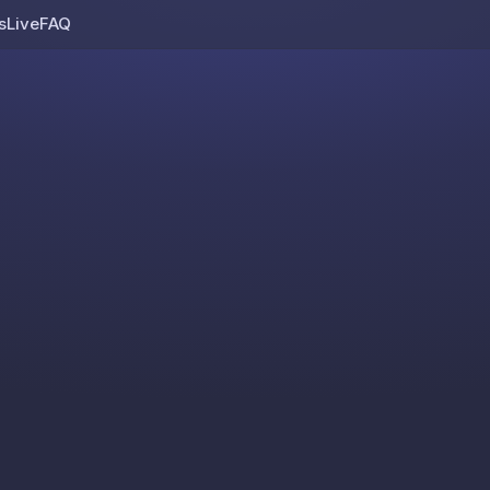
s
Live
FAQ
Skip to content